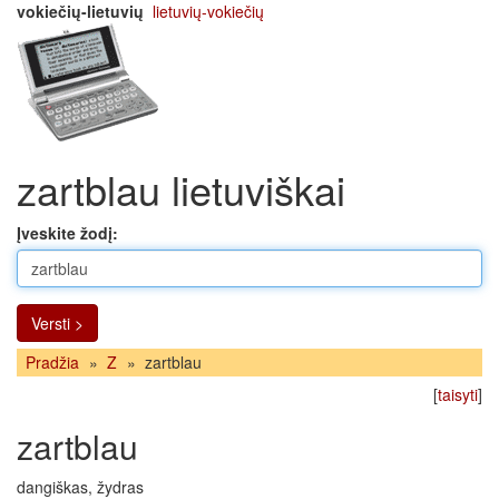
vokiečių-lietuvių
lietuvių-vokiečių
zartblau lietuviškai
Įveskite žodį:
Versti >
Pradžia
»
Z
»
zartblau
[
taisyti
]
zartblau
dangiškas, žydras