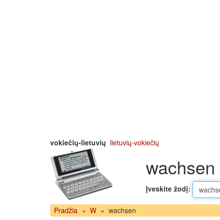
vokiečių-lietuvių
lietuvių-vokiečių
wachsen l
Įveskite žodį:
Pradžia
»
W
»
wachsen