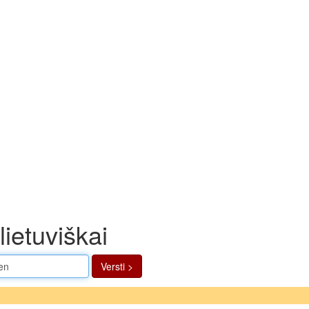
ietuviškai
Versti >