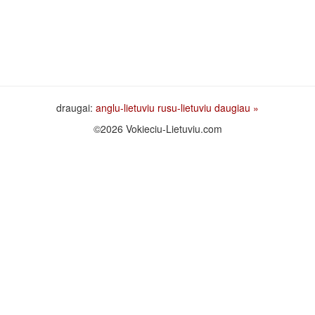
draugai:
anglu-lietuviu
rusu-lietuviu
daugiau »
©2026 Vokieciu-Lietuviu.com