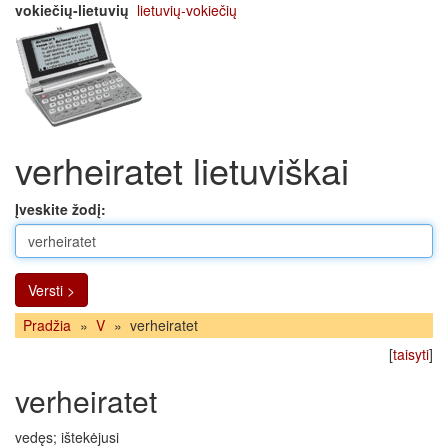
vokiečių-lietuvių
lietuvių-vokiečių
verheiratet lietuviškai
Įveskite žodį:
Versti >
Pradžia
»
V
»
verheiratet
[
taisyti
]
verheiratet
vedęs; ištekėjusi