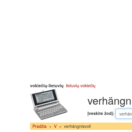
vokiečių-lietuvių
lietuvių-vokiečių
verhängni
Įveskite žodį:
Pradžia
»
V
»
verhängnisvoll