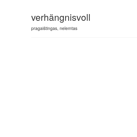
verhängnisvoll
pragaištingas, nelemtas