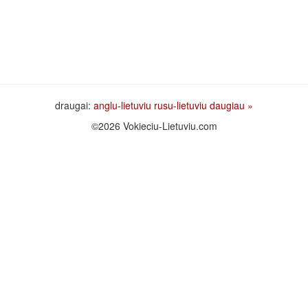
draugai:
anglu-lietuviu
rusu-lietuviu
daugiau »
©2026 Vokieciu-Lietuviu.com