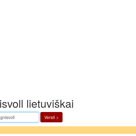
svoll lietuviškai
Versti >