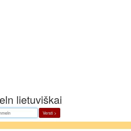
n lietuviškai
Versti >