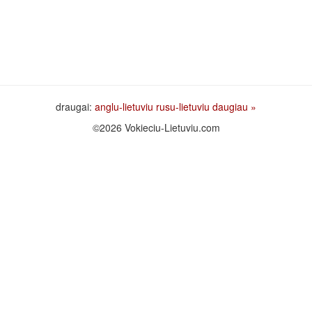
draugai:
anglu-lietuviu
rusu-lietuviu
daugiau »
©2026 Vokieciu-Lietuviu.com