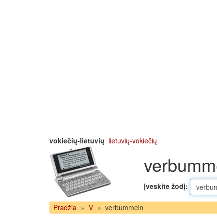
vokiečių-lietuvių
lietuvių-vokiečių
verbummel
Įveskite žodį:
Pradžia
»
V
»
verbummeln