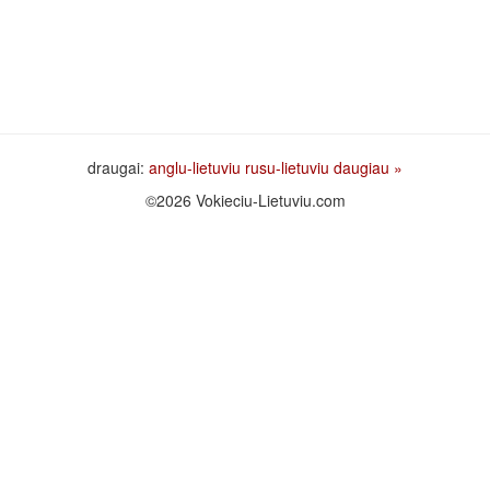
draugai:
anglu-lietuviu
rusu-lietuviu
daugiau »
©2026 Vokieciu-Lietuviu.com