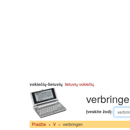
vokiečių-lietuvių
lietuvių-vokiečių
verbringe
Įveskite žodį:
Pradžia
»
V
»
verbringen