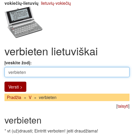
vokiečių-lietuvių
lietuvių-vokiečių
verbieten lietuviškai
Įveskite žodį:
Versti >
Pradžia
»
V
»
verbieten
[
taisyti
]
verbieten
* vt (už)drausti; Eintritt verboten! įeiti draudžiama!