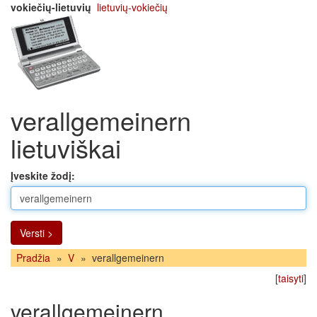
vokiečių-lietuvių
lietuvių-vokiečių
verallgemeinern
lietuviškai
Įveskite žodį:
Versti >
Pradžia
»
V
»
verallgemeinern
[
taisyti
]
verallgemeinern