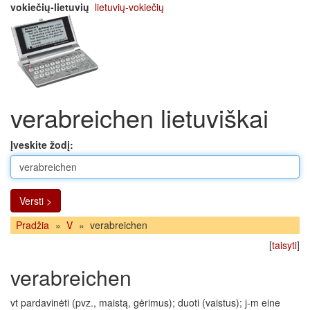
vokiečių-lietuvių
lietuvių-vokiečių
verabreichen lietuviškai
Įveskite žodį:
Versti >
Pradžia
»
V
»
verabreichen
[
taisyti
]
verabreichen
vt pardavinėti (pvz., maistą, gėrimus); duoti (vaistus); j-m eine