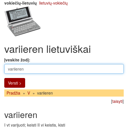
vokiečių-lietuvių
lietuvių-vokiečių
variieren lietuviškai
Įveskite žodį:
Versti >
Pradžia
»
V
»
variieren
[
taisyti
]
variieren
I vt varijuoti; keisti II vi keistis, kisti