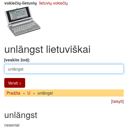
vokiečių-lietuvių
lietuvių-vokiečių
unlängst lietuviškai
Įveskite žodį:
Versti >
Pradžia
»
U
»
unlängst
[
taisyti
]
unlängst
neseniai