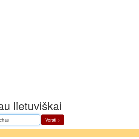
u lietuviškai
Versti >