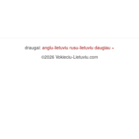
draugai:
anglu-lietuviu
rusu-lietuviu
daugiau »
©2026 Vokieciu-Lietuviu.com