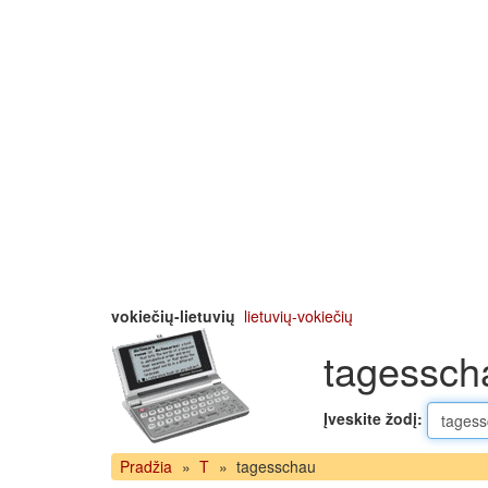
vokiečių-lietuvių
lietuvių-vokiečių
tagesscha
Įveskite žodį:
Pradžia
»
T
»
tagesschau