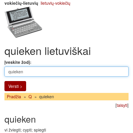
vokiečių-lietuvių
lietuvių-vokiečių
quieken lietuviškai
Įveskite žodį:
Versti >
Pradžia
»
Q
»
quieken
[
taisyti
]
quieken
vi žviegti; cypti; spiegti