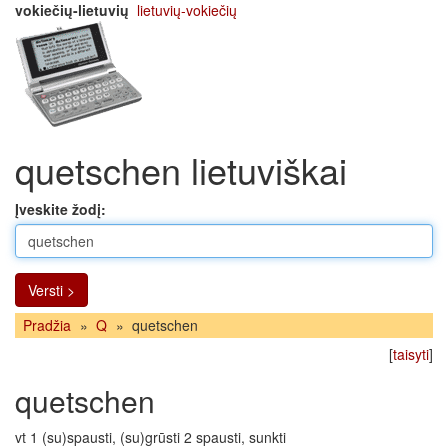
vokiečių-lietuvių
lietuvių-vokiečių
quetschen lietuviškai
Įveskite žodį:
Versti >
Pradžia
»
Q
»
quetschen
[
taisyti
]
quetschen
vt 1 (su)spausti, (su)grūsti 2 spausti, sunkti