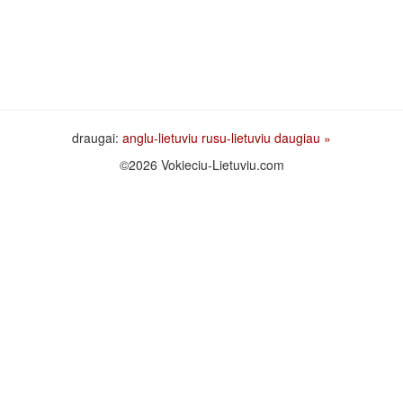
draugai:
anglu-lietuviu
rusu-lietuviu
daugiau »
©2026 Vokieciu-Lietuviu.com