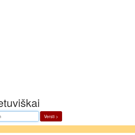
etuviškai
Versti >