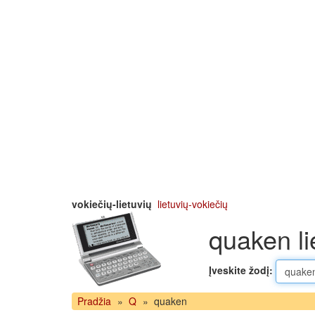
vokiečių-lietuvių
lietuvių-vokiečių
quaken li
Įveskite žodį:
Pradžia
»
Q
»
quaken