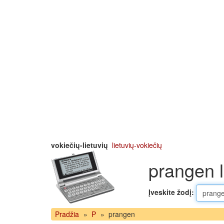
vokiečių-lietuvių
lietuvių-vokiečių
prangen l
Įveskite žodį:
Pradžia
»
P
»
prangen