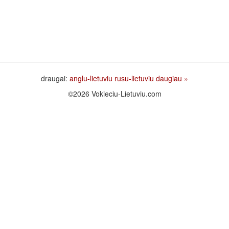
draugai:
anglu-lietuviu
rusu-lietuviu
daugiau »
©2026 Vokieciu-Lietuviu.com