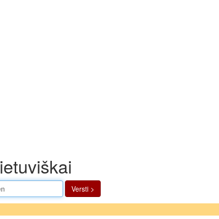
ietuviškai
Versti >