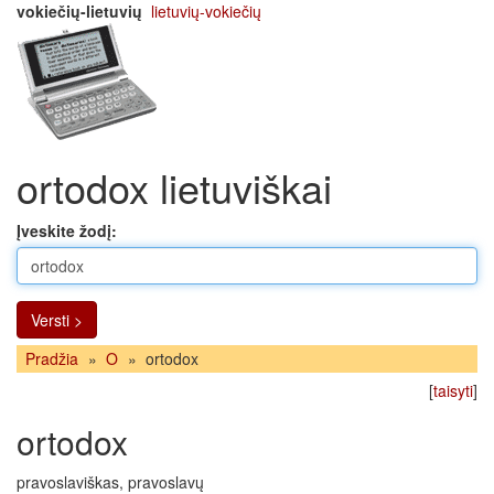
vokiečių-lietuvių
lietuvių-vokiečių
ortodox lietuviškai
Įveskite žodį:
Versti >
Pradžia
»
O
»
ortodox
[
taisyti
]
ortodox
pravoslaviškas, pravoslavų