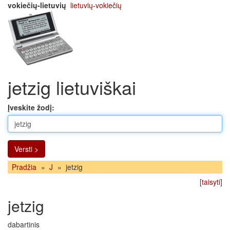
vokiečių-lietuvių
lietuvių-vokiečių
jetzig lietuviškai
Įveskite žodį:
Versti >
Pradžia
»
J
»
jetzig
[
taisyti
]
jetzig
dabartinis