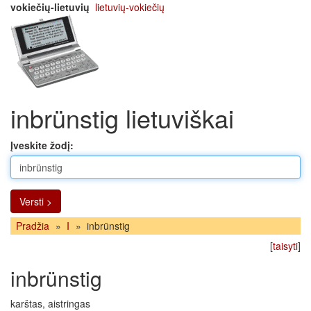
vokiečių-lietuvių
lietuvių-vokiečių
inbrünstig lietuviškai
Įveskite žodį:
Versti >
Pradžia
»
I
»
inbrünstig
[
taisyti
]
inbrünstig
karštas, aistringas