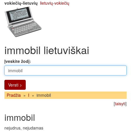
vokiečių-lietuvių
lietuvių-vokiečių
immobil lietuviškai
Įveskite žodį:
Versti >
Pradžia
»
I
»
immobil
[
taisyti
]
immobil
nejudrus, nejudamas