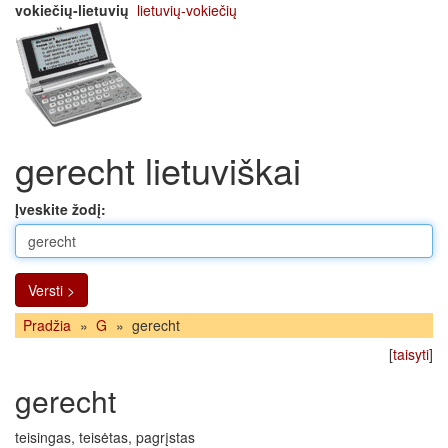
vokiečių-lietuvių
lietuvių-vokiečių
gerecht lietuviškai
Įveskite žodį:
Versti >
Pradžia
»
G
»
gerecht
[
taisyti
]
gerecht
teisingas, teisėtas, pagrįstas