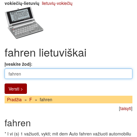
vokiečių-lietuvių
lietuvių-vokiečių
fahren lietuviškai
Įveskite žodį:
Versti >
Pradžia
»
F
»
fahren
[
taisyti
]
fahren
* I vi (s) 1 važiuoti, vykti; mit dem Auto fahren važiuoti automobiliu