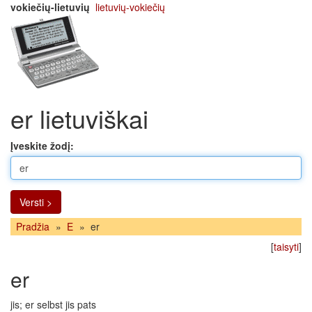
vokiečių-lietuvių
lietuvių-vokiečių
er lietuviškai
Įveskite žodį:
Versti >
Pradžia
»
E
»
er
[
taisyti
]
er
jis; er selbst jis pats