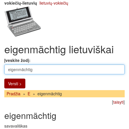
vokiečių-lietuvių
lietuvių-vokiečių
eigenmächtig lietuviškai
Įveskite žodį:
Versti >
Pradžia
»
E
»
eigenmächtig
[
taisyti
]
eigenmächtig
savavališkas