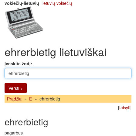
vokiečių-lietuvių
lietuvių-vokiečių
ehrerbietig lietuviškai
Įveskite žodį:
Versti >
Pradžia
»
E
»
ehrerbietig
[
taisyti
]
ehrerbietig
pagarbus