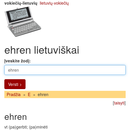
vokiečių-lietuvių
lietuvių-vokiečių
ehren lietuviškai
Įveskite žodį:
Versti >
Pradžia
»
E
»
ehren
[
taisyti
]
ehren
vt (pa)gerbti; (pa)minėti