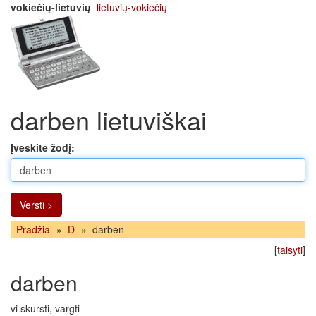
vokiečių-lietuvių
lietuvių-vokiečių
darben lietuviškai
Įveskite žodį:
Versti >
Pradžia
»
D
»
darben
[
taisyti
]
darben
vi skursti, vargti