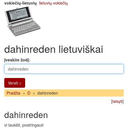
vokiečių-lietuvių
lietuvių-vokiečių
dahinreden lietuviškai
Įveskite žodį:
Versti >
Pradžia
»
D
»
dahinreden
[
taisyti
]
dahinreden
vi taukšti, postringauti