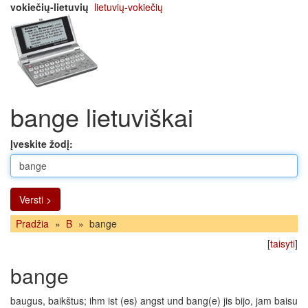
vokiečių-lietuvių
lietuvių-vokiečių
bange lietuviškai
Įveskite žodį:
Versti >
Pradžia
»
B
»
bange
[
taisyti
]
bange
baugus, baikštus; ihm ist (es) angst und bang(e) jis bijo, jam baisu