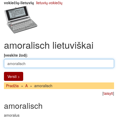
vokiečių-lietuvių
lietuvių-vokiečių
amoralisch lietuviškai
Įveskite žodį:
Versti >
Pradžia
»
A
»
amoralisch
[
taisyti
]
amoralisch
amoralus