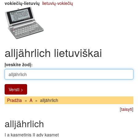
vokiečių-lietuvių
lietuvių-vokiečių
alljährlich lietuviškai
Įveskite žodį:
Versti >
Pradžia
»
A
»
alljährlich
[
taisyti
]
alljährlich
I a kasmetinis II adv kasmet