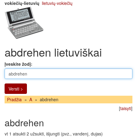
vokiečių-lietuvių
lietuvių-vokiečių
abdrehen lietuviškai
Įveskite žodį:
Versti >
Pradžia
»
A
»
abdrehen
[
taisyti
]
abdrehen
vt 1 atsukti 2 užsukti, išjungti (pvz., vandenį, dujas)