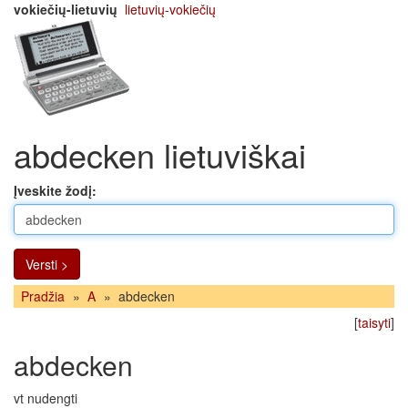
vokiečių-lietuvių
lietuvių-vokiečių
abdecken lietuviškai
Įveskite žodį:
Versti >
Pradžia
»
A
»
abdecken
[
taisyti
]
abdecken
vt nudengti