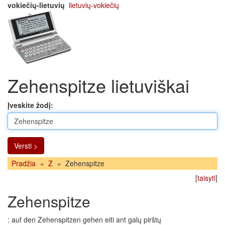
vokiečių-lietuvių
lietuvių-vokiečių
Zehenspitze lietuviškai
Įveskite žodį:
Versti >
Pradžia
»
Z
»
Zehenspitze
[
taisyti
]
Zehenspitze
: auf den Zehenspitzen gehen eiti ant galų pirštų