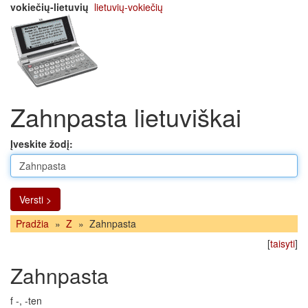
vokiečių-lietuvių
lietuvių-vokiečių
Zahnpasta lietuviškai
Įveskite žodį:
Versti >
Pradžia
»
Z
»
Zahnpasta
[
taisyti
]
Zahnpasta
f -, -ten