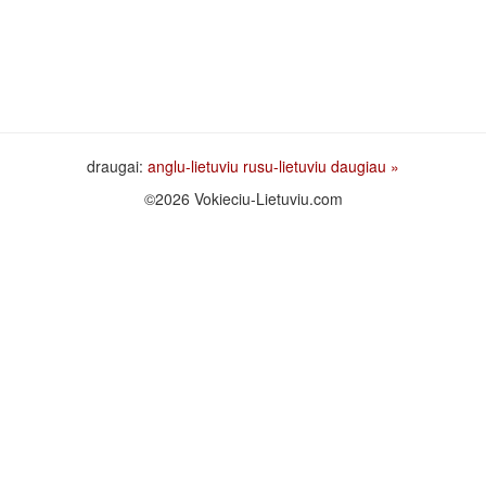
draugai:
anglu-lietuviu
rusu-lietuviu
daugiau »
©2026 Vokieciu-Lietuviu.com