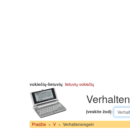
vokiečių-lietuvių
lietuvių-vokiečių
Verhalten
Įveskite žodį:
Pradžia
»
V
»
Verhaltensregeln