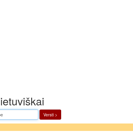
ietuviškai
Versti >