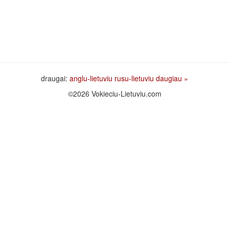
draugai:
anglu-lietuviu
rusu-lietuviu
daugiau »
©2026 Vokieciu-Lietuviu.com