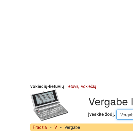
vokiečių-lietuvių
lietuvių-vokiečių
Vergabe l
Įveskite žodį:
Pradžia
»
V
»
Vergabe