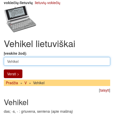
vokiečių-lietuvių
lietuvių-vokiečių
Vehikel lietuviškai
Įveskite žodį:
Versti >
Pradžia
»
V
»
Vehikel
[
taisyti
]
Vehikel
das; -s, - : griuvena, seniena (apie mašiną)