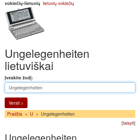
vokiečių-lietuvių
lietuvių-vokiečių
Ungelegenheiten
lietuviškai
Įveskite žodį:
Versti >
Pradžia
»
U
»
Ungelegenheiten
[
taisyti
]
Ungelegenheiten