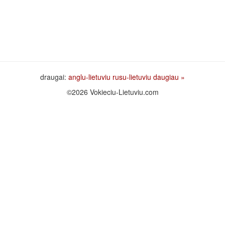
draugai:
anglu-lietuviu
rusu-lietuviu
daugiau »
©2026 Vokieciu-Lietuviu.com