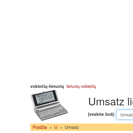
vokiečių-lietuvių
lietuvių-vokiečių
Umsatz li
Įveskite žodį:
Pradžia
»
U
»
Umsatz