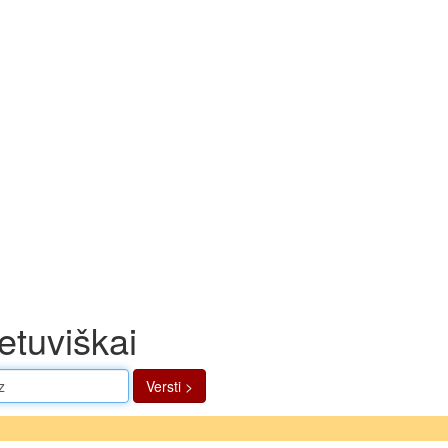
etuviškai
Versti >