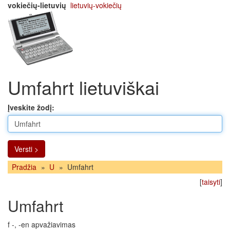
vokiečių-lietuvių
lietuvių-vokiečių
Umfahrt lietuviškai
Įveskite žodį:
Versti >
Pradžia
»
U
»
Umfahrt
[
taisyti
]
Umfahrt
f -, -en apvažiavimas