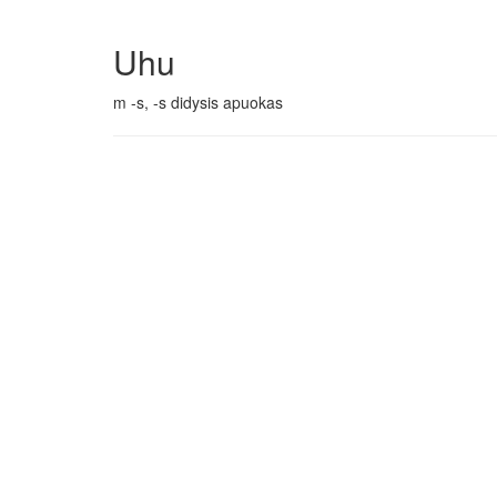
Uhu
m -s, -s didysis apuokas