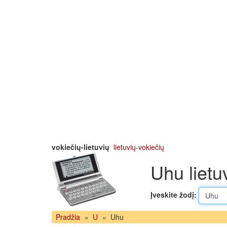
vokiečių-lietuvių
lietuvių-vokiečių
Uhu lietu
Įveskite žodį:
Pradžia
»
U
»
Uhu