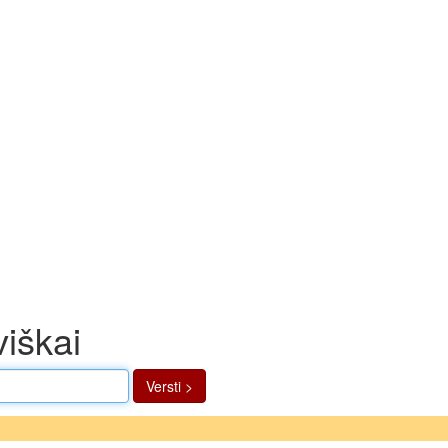
viškai
Versti >