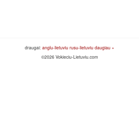
draugai:
anglu-lietuviu
rusu-lietuviu
daugiau »
©2026 Vokieciu-Lietuviu.com