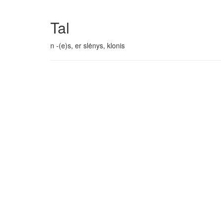
Tal
n -(e)s, er slėnys, klonis