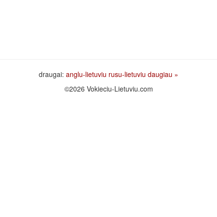
draugai:
anglu-lietuviu
rusu-lietuviu
daugiau »
©2026 Vokieciu-Lietuviu.com