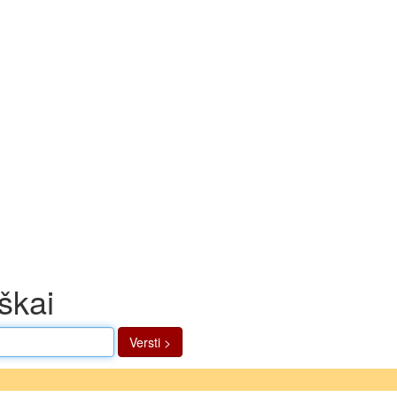
iškai
Versti >