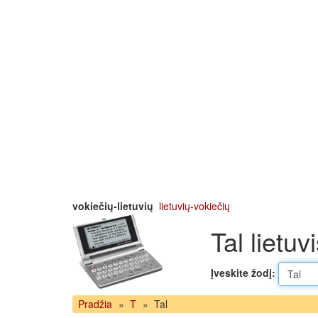
vokiečių-lietuvių
lietuvių-vokiečių
Tal lietuv
Įveskite žodį:
Pradžia
»
T
»
Tal