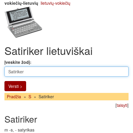
vokiečių-lietuvių
lietuvių-vokiečių
Satiriker lietuviškai
Įveskite žodį:
Versti >
Pradžia
»
S
»
Satiriker
[
taisyti
]
Satiriker
m -s, - satyrikas