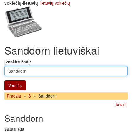
vokiečių-lietuvių
lietuvių-vokiečių
Sanddorn lietuviškai
Įveskite žodį:
Versti >
Pradžia
»
S
»
Sanddorn
[
taisyti
]
Sanddorn
šaltalankis