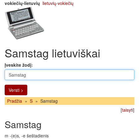
vokiečių-lietuvių
lietuvių-vokiečių
Samstag lietuviškai
Įveskite žodį:
Versti >
Pradžia
»
S
»
Samstag
[
taisyti
]
Samstag
m -(e)s, -e šeštadienis