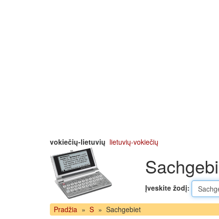
vokiečių-lietuvių
lietuvių-vokiečių
Sachgebie
Įveskite žodį:
Pradžia
»
S
»
Sachgebiet