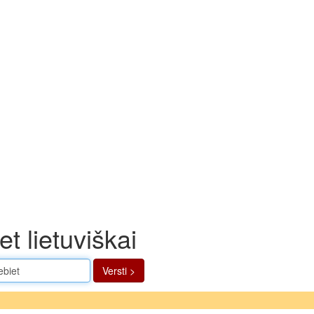
t lietuviškai
Versti >