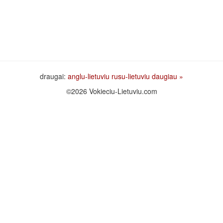
draugai:
anglu-lietuviu
rusu-lietuviu
daugiau »
©2026 Vokieciu-Lietuviu.com