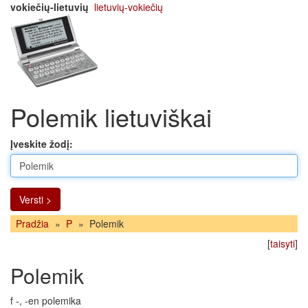
vokiečių-lietuvių
lietuvių-vokiečių
Polemik lietuviškai
Įveskite žodį:
Versti >
Pradžia
»
P
»
Polemik
[
taisyti
]
Polemik
f -, -en polemika