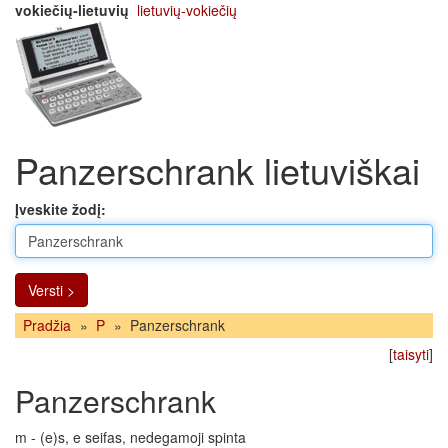
vokiečių-lietuvių
lietuvių-vokiečių
Panzerschrank lietuviškai
Įveskite žodį:
Versti >
Pradžia
»
P
»
Panzerschrank
[
taisyti
]
Panzerschrank
m - (e)s, e seifas, nedegamoji spinta