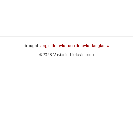
draugai:
anglu-lietuviu
rusu-lietuviu
daugiau »
©2026 Vokieciu-Lietuviu.com