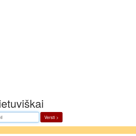
ietuviškai
Versti >