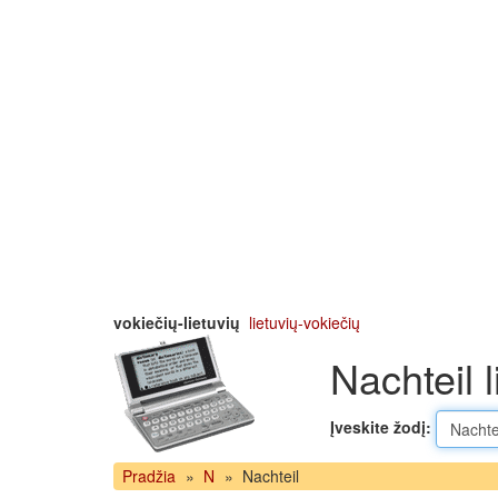
vokiečių-lietuvių
lietuvių-vokiečių
Nachteil l
Įveskite žodį:
Pradžia
»
N
»
Nachteil