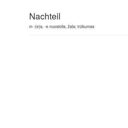
Nachteil
m -(e)s, -e nuostolis, žala; trūkumas